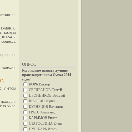
шения по
раждан. В
, создав
, ФЗ-54 и
 процесса
овершении
ОПРОС
 включая
Кого можно назвать лучшим
правозащитником Омска 2014
года?
й"
.
КОРБ Виктор
с учетом
СЕЛИВАНОВ Сергей
ПРОННИКОВ Василий
ШАДРИН Юрий
 граждан,
есно было
КУЗНЕЦОВ Валентин
ГРАСС Александр
КАРЫМОВ Ринат
СТАРОСТИНА Елена
ПУШКАРЬ Игорь