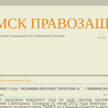
МСК ПРАВОЗА
человеке и гражданине Олеге Григорьевиче Тихоненко
ВХОД
Доска объявлений
»
Суды
НИЕ СУДА "ПОЛИЦИЯ ПРОТИВ СТРАТЕГИИ-31" - 7 НОЯБРЯ 201
ия |
06.1
е заседание мирового суда по делу против органи
ния Свободных Граждан 31 июля 2012 года Виктора 
яемого руководством УМВД по Омской области в нар