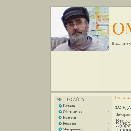
О
В память о 
Главная
»
МЕНЮ САЙТА
Начало
ЗАСЕДА
Объявления
Информац
Новости
Второ
Комитет
Собра
обвин
Материалы