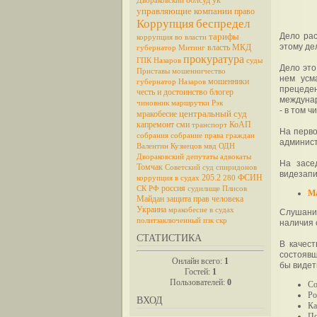
облсуд
ук
Двораковский
управляющие компании
право
Коррупция
беспредел
тарифы
Дело ра
коррупция во власти
этому де
власть
МКД
губернатор
Митинг
прокуратура
ГПК
Назаров
суды
Дело это
Приставы
мошенничество
нем усм
мошенники
губернатор Назаров
прецеден
честь и достоинство
блогер
междунар
чиновник
маршрутки
Рэк
- в том ч
центральный суд
мракобесие
капремонт
сми
КоАП
транспорт
На перво
собрания
собрание
права граждан
админист
Валентин Кузнецов
мвд
ОДН
Двораковский
депутаты
адвокаты
На засе
Томчак
Советский суд
спиридонов
видезапи
205.2
ФСИН
коррупция в судах
280
россия
СК РФ
судилище
Плисов
Ма
Майдан
защита прав человека
Украина
мракобесие в судах
Слушани
политзаключенный
пзк
скр
наличия 
СТАТИСТИКА
В качест
состоявш
Онлайн всего:
1
бы видет
Гостей:
1
Пользователей:
0
Со
Ро
ВХОД
Ка
По