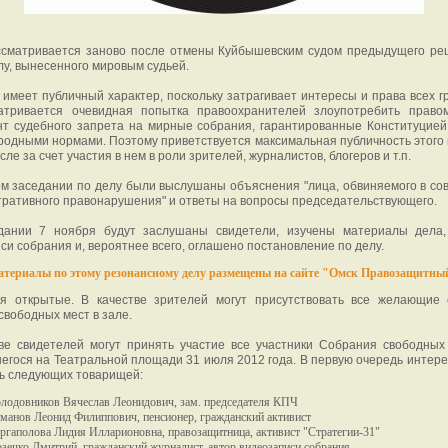
ссматривается заново после отмены Куйбышевским судом предыдущего ре
лу, вынесенного мировым судьей.
 имеет публичный характер, поскольку затрагивает интересы и права всех г
атривается очевидная попытка правоохранителей злоупотребить правом
т судебного запрета на мирные собрания, гарантированные Конституцией
одными нормами. Поэтому приветствуется максимальная публичность этого
исле за счет участия в нем в роли зрителей, журналистов, блогеров и т.п.
м заседании по делу были выслушаны объяснения "лица, обвиняемого в с
ративного правонарушения" и ответы на вопросы председательствующего.
дании 7 ноября будут заслушаны свидетели, изучены материалы дела,
си собрания и, вероятнее всего, оглашено постановление по делу.
териалы по этому резонансному делу размещены на сайте "Омск Правозащитны
я открытые. В качестве зрителей могут присутствовать все желающие 
свободных мест в зале.
ве свидетелей могут принять участие все участники Собрания свободных
егося на Театральной площади 31 июля 2012 года. В первую очередь интер
ь следующих товарищей:
лодовников Вячеслав Леонидович, зам. председателя КПЧ
манов Леонид Филиппович, пенсионер, гражданский активист
ргаполова Лидия Илларионовна, правозащитница, активист "Стратегии-31"
зечко Дмитрий, гражданский журналист, автор видеозаписи собрания