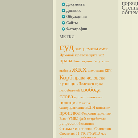
порядк
Документы
Степн
Дневник
общем 
Обсуждения
Сайты
Фотографии
МЕТКИ
суд
экстремизм
омск
Ярковой
правозащита
282
права
Конституция
Репутация
жкх
апелляция
выборы
КПЧ
Корб
права человека
кузнецов
Полежаев
права
свобода
потребителей
слова
протест
чиновники
полиция
Жалоба
самоуправление
ЕСПЧ
конфликт
произвол
Федюнин
идиотизм
фсб
Вьюн
УМВД
потребители
репрессии
беззаконие
Стомахин
полицаи
Селиванов
УК РФ
2013
Стратегия-31
мэр