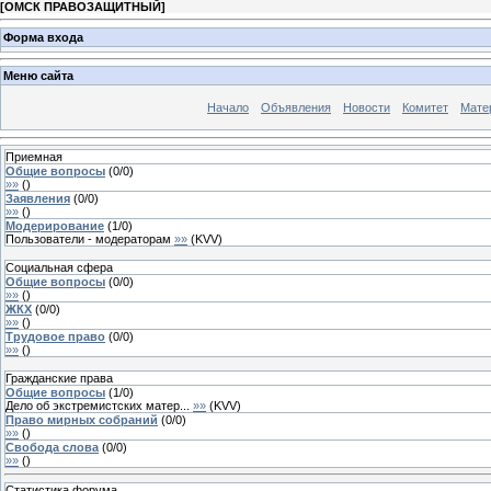
[
ОМСК ПРАВОЗАЩИТНЫЙ
]
Форма входа
Меню сайта
Начало
Объявления
Новости
Комитет
Мате
Приемная
Общие вопросы
(
0
/
0
)
»»
(
)
Заявления
(
0
/
0
)
»»
(
)
Модерирование
(
1
/
0
)
Пользователи - модераторам
»»
(
KVV
)
Социальная сфера
Общие вопросы
(
0
/
0
)
»»
(
)
ЖКХ
(
0
/
0
)
»»
(
)
Трудовое право
(
0
/
0
)
»»
(
)
Гражданские права
Общие вопросы
(
1
/
0
)
Дело об экстремистских матер...
»»
(
KVV
)
Право мирных собраний
(
0
/
0
)
»»
(
)
Свобода слова
(
0
/
0
)
»»
(
)
Статистика форума