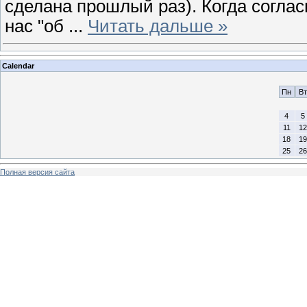
сделана прошлый раз). Когда соглас
нас "об
...
Читать дальше »
Calendar
Пн
Вт
4
5
11
12
18
19
25
26
Полная версия сайта