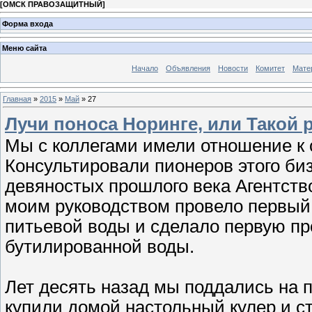
[
ОМСК ПРАВОЗАЩИТНЫЙ
]
Форма входа
Меню сайта
Начало
Объявления
Новости
Комитет
Мате
Главная
»
2015
»
Май
»
27
Лучи поноса Норинге, или Такой 
Мы с коллегами имели отношение к 
Консультировали пионеров этого биз
девяностых прошлого века Агентств
моим руководством провело первый 
питьевой воды и сделало первую п
бутилированной воды.
Лет десять назад мы поддались на 
купили домой настольный кулер и с