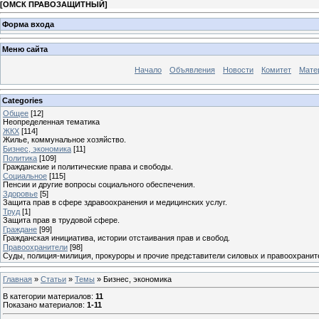
[
ОМСК ПРАВОЗАЩИТНЫЙ
]
Форма входа
Меню сайта
Начало
Объявления
Новости
Комитет
Мате
Categories
Общее
[12]
Неопределенная тематика
ЖКХ
[114]
Жилье, коммунальное хозяйство.
Бизнес, экономика
[11]
Политика
[109]
Гражданские и политические права и свободы.
Социальное
[115]
Пенсии и другие вопросы социального обеспечения.
Здоровье
[5]
Защита прав в сфере здравоохранения и медицинских услуг.
Труд
[1]
Защита прав в трудовой сфере.
Граждане
[99]
Гражданская инициатива, истории отстаивания прав и свобод.
Правоохранители
[98]
Суды, полиция-милиция, прокуроры и прочие представители силовых и правоохранит
Главная
»
Статьи
»
Темы
» Бизнес, экономика
В категории материалов
:
11
Показано материалов
:
1-11