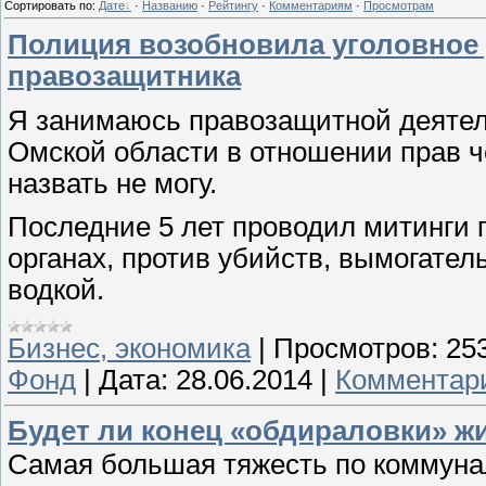
Сортировать по
:
Дате
·
Названию
·
Рейтингу
·
Комментариям
·
Просмотрам
Полиция возобновила уголовное 
правозащитника
Я занимаюсь правозащитной деятель
Омской области в отношении прав 
назвать не могу.
Последние 5 лет проводил митинги 
органах, против убийств, вымогатель
водкой.
Бизнес, экономика
|
Просмотров:
25
Фонд
|
Дата:
28.06.2014
|
Комментари
Будет ли конец «обдираловки» ж
Самая большая тяжесть по коммуна