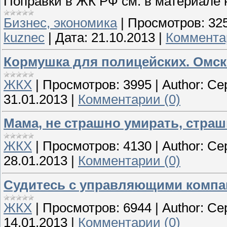
Поправки в ЖК РФ см. в материале на 
Бизнес, экономика
|
Просмотров:
32
kuznec
|
Дата:
21.10.2013
|
Коммента
Кормушка для полицейских. Омск
ЖКХ
|
Просмотров:
3995
|
Author:
Се
31.01.2013
|
Комментарии (0)
Мама, не страшно умирать, страш
ЖКХ
|
Просмотров:
4130
|
Author:
Се
28.01.2013
|
Комментарии (0)
Судитесь с управляющими компа
ЖКХ
|
Просмотров:
6944
|
Author:
Се
14.01.2013
|
Комментарии (0)