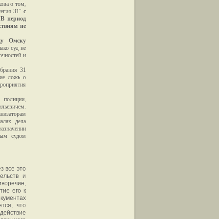
ова о том,
тегия-31"
с
"
В период
ствиям не
ду Омску
нако суд не
очностей и
обрания 31
ие ложь о
ероприятия
 полиции,
льевичем.
анизаторам
алах дела
азначении
ным судом
з все это
ельств и
иворечие,
тие его к
окументах
ется, что
действие