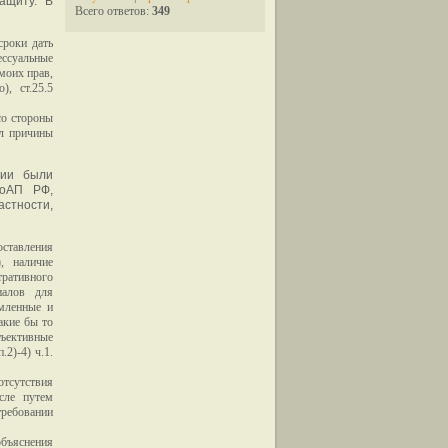
ащиту. В
Всего ответов:
349
сроки дать
ессуальные
 моих прав,
), ст.25.5
со стороны
ил причины
ции были
КоАП РФ,
стности,
ставления
, наличие
ративного
иалов для
мленные и
акие бы то
бъективные
2)-4) ч.1.
тсутствия
сле путем
требовании
объяснения