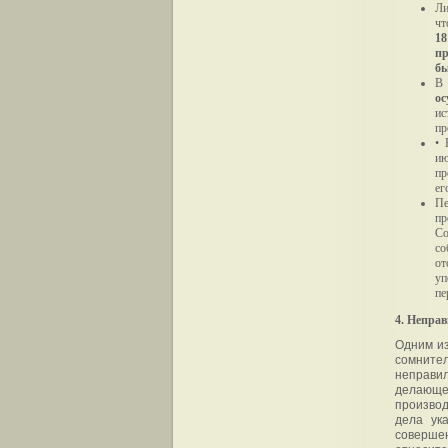
Ли
чт
18
пр
бы
В
ос
ис
пр
• 
ию
пр
ег
П
пр
Со
со
от
уп
пе
4. Непра
Одним из
сомните
неправил
делающее
производ
дела ук
соверше