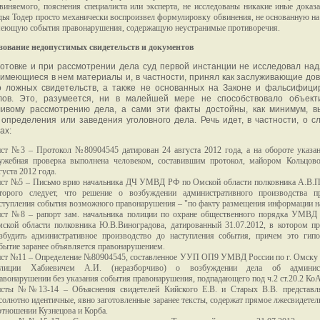
виняемого, пояснения специалиста или эксперта, не исследованы никакие иные доказа
дья Тодер просто механически воспроизвел формулировку обвинения, не основанную на 
еющую события правонарушения, содержащую неустранимые противоречия.
ьзование недопустимых свидетельств и документов
отовке и при рассмотрении дела суд первой инстанции не исследовал н
имеющиеся в нем материалы и, в частности, принял как заслуживающие до
о ложных свидетельств, а также не основанных на Законе и фальсифици
лов. Это, разумеется, ни в малейшей мере не способствовало объект
ливому рассмотрению дела, а сами эти факты достойны, как минимум, в
 определения или заведения уголовного дела. Речь идет, в частности, о 
ах:
ст №3 – Протокол №80904545 датирован 24 августа 2012 года, а на обороте указан
ужебная проверка выполнена человеком, составившим протокол, майором Кольцово
густа 2012 года.
ст №5 – Письмо врио начальника ДЧ УМВД РФ по Омской области полковника А.В.П
торого следует, что решение о возбуждении административного производства п
ступления события возможного правонарушения – "по факту размещения информации на
ст №8 – рапорт зам. начальника полиции по охране общественного порядка УМВД 
ской области полковника Ю.В.Виноградова, датированный 31.07.2012, в котором пр
збудить административное производство до наступления события, причем это гипо
бытие заранее объявляется правонарушением.
ст №11 – Определение №80904545, составленное УУП ОП9 УМВД России по г. Омску
олиции Хабиевичем А.И. (неразборчиво) о возбуждении дела об админист
авонарушении без указания события правонарушения, подпадающего под ч.2 ст.20.2 Ко
сты №№13-14 – Объяснения свидетелей Кийского Е.В. и Старых В.В. представл
солютно идентичные, явно заготовленные заранее тексты, содержат прямое лжесвидетел
отношении Кузнецова и Корба.