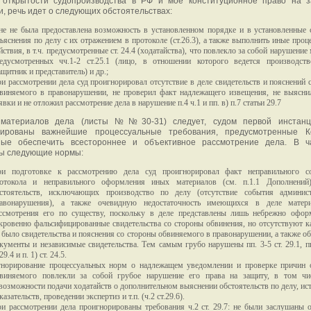
 открытости судопроизводства в РФ и мое конституционное право на з
и, речь идет о следующих обстоятельствах:
е не была предоставлена возможность в установленном порядке и в установленные 
ъяснения по делу с их отражением в протоколе (ст.26.3), а также выполнить иные проц
йствия, в т.ч. предусмотренные ст. 24.4 (ходатайства), что повлекло за собой нарушение
едусмотренных чч.1-2 ст.25.1 (лицо, в отношении которого ведется производство
ащитник и представитель) и др.;
и рассмотрении дела суд проигнорировал отсутствие в деле свидетельств и пояснений 
виняемого в правонарушении, не проверил факт надлежащего извещения, не выясн
явки и не отложил рассмотрение дела в нарушение п.4 ч.1 и пп. в) п.7 статьи 29.7
 материалов дела (листы №№30-31) следует, судом первой инстан
рированы важнейшие процессуальные требования, предусмотренные 
ные обеспечить всестороннее и объективное рассмотрение дела. В ча
ы следующие нормы:
и подготовке к рассмотрению дела суд проигнорировал факт неправильного со
отокола и неправильного оформления иных материалов (см. п.1.1 Дополнений)
стоятельств, исключающих производство по делу (отсутствие события админист
авонарушения), а также очевидную недостаточность имеющихся в деле матер
ссмотрения его по существу, поскольку в деле представлены лишь небрежно офор
кровенно фальсифицированные свидетельства со стороны обвинения, но отсутствуют к
 было свидетельства и пояснения со стороны обвиняемого в правонарушении, а также о
кументы и независимые свидетельства. Тем самым грубо нарушены пп. 3-5 ст. 29.1, пп.
.29.4 и п. 1) ст. 24.5.
норирование процессуальных норм о надлежащем уведомлении и проверке причин о
виняемого повлекли за собой грубое нарушение его права на защиту, в том чи
возможности подачи ходатайств о дополнительном выяснении обстоятельств по делу, ис
казательств, проведении экспертиз и т.п. (ч.2 ст.29.6).
и рассмотрении дела проигнорированы требования ч.2 ст. 29.7: не были заслушаны 