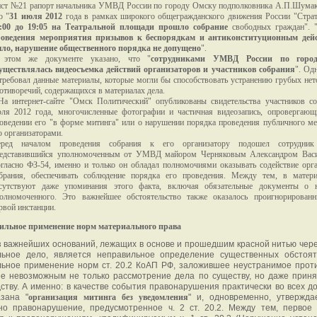
ст №21 рапорт начальника УМВД России по городу Омску подполковника А.П.Шумак
о "
31 июля 2012
года в рамках широкого общегражданского движения России "Стра
:00 до 19:05 на Театральной площади прошло собрание
свободных граждан". 
оведения мероприятия призывов к беспорядкам и антиконституционным дей
ло, нарушение общественного порядка не допущено
".
 этом же документе указано, что "
сотрудниками УМВД России по горо
уществлялась видеосъемка действий организаторов и участников собрания
". Од
требовал данные материалы, которые могли бы способствовать устранению грубых нет
отиворечий, содержащихся в материалах дела.
На интернет-сайте "Омск Политический" опубликованы свидетельства участников с
ля 2012 года, многочисленные фотографии и частичная видеозапись, опровергающ
оведении его "в форме митинга" или о нарушении порядка проведения публичного м
о организаторами.
еред началом проведения собрания к его организатору подошел сотрудник
едставившийся уполномоченным от УМВД майором Черняковым Александром Васи
гласно ФЗ-54, именно и только он обладал полномочиями оказывать содействие орг
брания, обеспечивать соблюдение порядка его проведения. Между тем, в матери
сутствуют даже упоминания этого факта, включая обязательные документы о н
олномоченного. Это важнейшее обстоятельство также оказалось проигнорирован
рвой инстанции.
вильное применение норм материального права
 важнейших оснований, лежащих в основе и прошедшим красной нитью чере
льное дело, является неправильное определение существенных обстоят
ьное применение норм ст. 20.2 КоАП РФ, заложившее неустранимое прот
 невозможным не только рассмотрение дела по существу, но даже приня
ству. А именно: в качестве события правонарушения практически во всех д
азана "
организация митинга без уведомления
" и, одновременно, утвержда
но правонарушение, предусмотренное ч. 2 ст. 20.2. Между тем, первое 