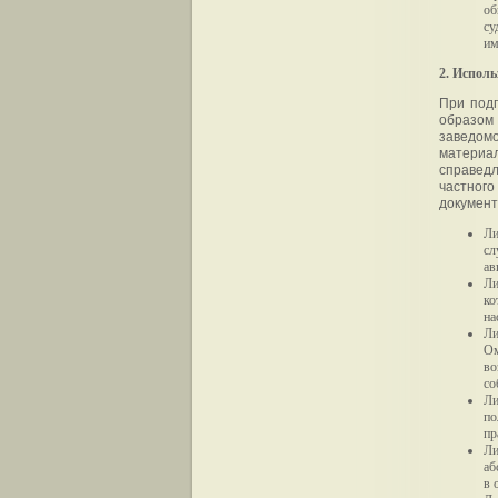
об
су
им
2. Испол
При подг
образом 
заведом
материа
справед
частного
документ
Ли
сл
ав
Ли
ко
на
Ли
Ом
во
со
Ли
п
пр
Ли
аб
в 