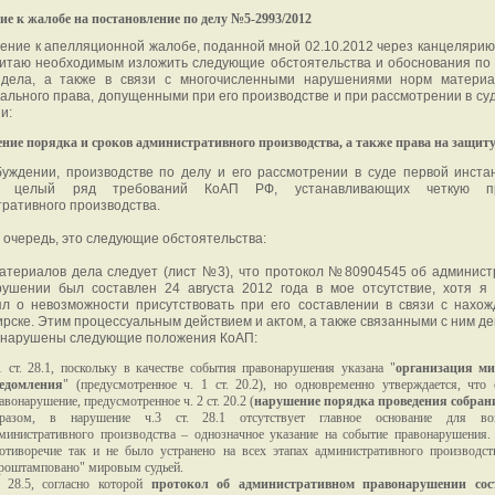
е к жалобе на постановление по делу №5-2993/2012
ение к апелляционной жалобе, поданной мной 02.10.2012 через канцеляри
читаю необходимым изложить следующие обстоятельства и обоснования по
 дела, а также в связи с многочисленными нарушениями норм материа
ального права, допущенными при его производстве и при рассмотрении в су
и:
ение порядка и сроков административного производства, а также права на защит
уждении, производстве по делу и его рассмотрении в суде первой инст
н целый ряд требований КоАП РФ, устанавливающих четкую пр
ративного производства.
 очередь, это следующие обстоятельства:
материалов дела следует (лист №3), что протокол №80904545 об админис
рушении был составлен 24 августа 2012 года в мое отсутствие, хотя я 
л о невозможности присутствовать при его составлении в связи с нахо
рске. Этим процессуальным действием и актом, а также связанными с ним д
и нарушены следующие положения КоАП:
1 ст. 28.1, поскольку в качестве события правонарушения указана "
организация ми
едомления
" (предусмотренное ч. 1 ст. 20.2), но одновременно утверждается, что
авонарушение, предусмотренное ч. 2 ст. 20.2 (
нарушение порядка проведения собран
бразом, в нарушение ч.3 ст. 28.1 отсутствует главное основание для во
министративного производства – однозначное указание на событие правонарушения.
отиворечие так и не было устранено на всех этапах административного производс
роштамповано" мировым судьей.
. 28.5, согласно которой
протокол об административном правонарушении сос