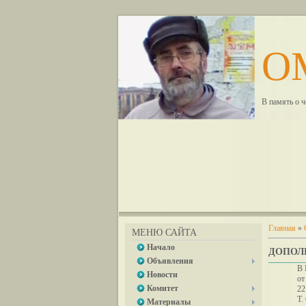
О
В память о 
Главная
»
МЕНЮ САЙТА
Начало
ДОПОЛН
Объявления
В 
Новости
от
Комитет
22
Т.
Материалы