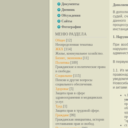
Документы
Дополнени
Дневник
В дополн
Обсуждения
судей, с
данного
Сайты
процессу
Фотографии
инстанци
МЕНЮ РАЗДЕЛА
1. Наруш
Общее
[12]
При возб
Неопределенная тематика
наруше
ЖКХ
[114]
админист
Жилье, коммунальное хозяйство.
Бизнес, экономика
[11]
В первую
Политика
[109]
Гражданские и политические права
1.1. Из 
и свободы.
правона
Социальное
[115]
уведомля
Пенсии и другие вопросы
Новосиби
социального обеспечения.
и актам
Здоровье
[5]
Защита прав в сфере
ч.
здравоохранения и медицинских
ув
услуг.
пр
Труд
[1]
о
Защита прав в трудовой сфере.
ад
Граждане
[99]
пр
Гражданская инициатива, истории
"п
отстаивания прав и свобод.
ст