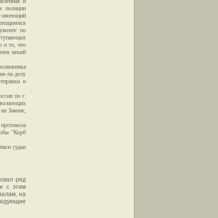
вленная и
 полиции
не имеющий
имеющимися
ументе по
ыступающих
 и то, что
ачен некий
олковника
ие по делу
тправки и
сии по г.
зволяющих
на Законе,
 протокола
кобы "Корб
писи судьи
ровал ряд
и с этим
иалам, на
ледующие