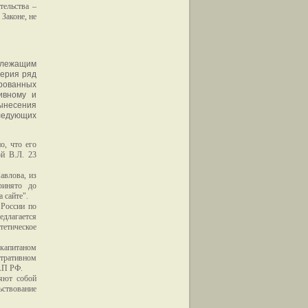
тельства –
Законе, не
адлежащим
верия ряд
рованных
ивному и
ынесения
следующих
о, что его
й В.Л. 23
авлова, из
ринято до
 сайте".
России по
едлагается
тетическое
 капитаном
ративном
АП РФ.
яют собой
ьствование