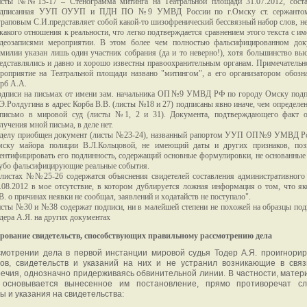
сты №№15-17 – Стенограмма митинга на Театральной площади 31.07.2012, соста
одписанная УУП ОУУП и ПДН ПО №9 УМВД России по г.Омску ст. сержантом
раповым С.И.представляет собой какой-то шизофренический бессвязный набор слов, 
какого отношения к реальности, что легко подтверждается сравнением этого текста с 
деозаписями мероприятии. В этом более чем полностью фальсифицированном док
милии указан лишь один участник собрания (да и то неверно!), хотя большинство в
едставлялись и давно и хорошо известны правоохранительным органам. Примечательно
роприятие на Театральной площади названо "митингом", а его организатором обозн
рб А.А.
дписи на письмах от имени зам. начальника ОП№9 УМВД РФ по городу Омску подп
Э.Ролдугина в адрес Корба В.В. (листы №18 и 27) подписаны явно иначе, чем определен
письмо в мировой суд (листы №1, 2 и 31). Документа, подтверждающего факт о
лучения мной письма, в деле нет.
делу приобщен документ (листы №23-24), названный рапортом УУП ОП№9 УМВД Рос
ску майора полиции В.Л.Кольцовой, не имеющий даты и других признаков, по
ентифицировать его подлинность, содержащий основные формулировки, не основанные 
убо фальсифицирующие реальные события.
листах №№25-26 содержатся объяснения свидетелей составления административного
.08.2012 в мое отсутствие, в котором дублируется ложная информация о том, что я
В. о причинах неявки не сообщал, заявлений и ходатайств не поступало".
сты №30 и №38 содержат подписи, ни в малейшей степени не похожей на образцы под
дера А.Я. на других документах
ирование свидетельств, способствующих правильному рассмотрению дела
мотрении дела в первой инстанции мировой судья Тодер А.Я. проигнори
тов, свидетельств и указаний на них и не устранил возникающие в связ
ечия, однозначно придерживаясь обвинительной линии. В частности, матер
 основывается вынесенное им постановление, прямо противоречат с
ы и указания на свидетельства: