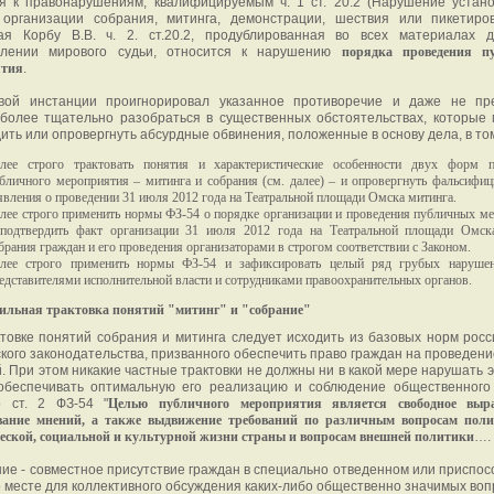
я к правонарушениям, квалифицируемым ч. 1 ст. 20.2 (Нарушение устан
 организации собрания, митинга, демонстрации, шествия или пикетиров
ая Корбу В.В. ч. 2. ст.20.2, продублированная во всех материалах 
влении мирового судьи, относится к нарушению
порядка проведения п
ятия
.
вой инстанции проигнорировал указанное противоречие и даже не пр
более тщательно разобраться в существенных обстоятельствах, которые
ить или опровергнуть абсурдные обвинения, положенные в основу дела, в том
лее строго трактовать понятия и характеристические особенности двух форм п
бличного мероприятия – митинга и собрания (см. далее) – и опровергнуть фальсифи
явления о проведении 31 июля 2012 года на Театральной площади Омска митинга.
лее строго применить нормы ФЗ-54 о порядке организации и проведения публичных м
подтвердить факт организации 31 июля 2012 года на Театральной площади Омск
брания граждан и его проведения организаторами в строгом соответствии с Законом.
лее строго применить нормы ФЗ-54 и зафиксировать целый ряд грубых нарушен
едставителями исполнительной власти и сотрудниками правоохранительных органов.
вильная трактовка понятий "митинг" и "собрание"
товке понятий собрания и митинга следует исходить из базовых норм росс
кого законодательства, призванного обеспечить право граждан на проведен
. При этом никакие частные трактовки не должны ни в какой мере нарушать э
обеспечивать оптимальную его реализацию и соблюдение общественного 
о ст. 2 ФЗ-54 "
Целью публичного мероприятия является свободное выр
ание мнений, а также выдвижение требований по различным вопросам поли
еской, социальной и культурной жизни страны и вопросам внешней политики
….
ние - совместное присутствие граждан в специально отведенном или приспо
о месте для коллективного обсуждения каких-либо общественно значимых воп