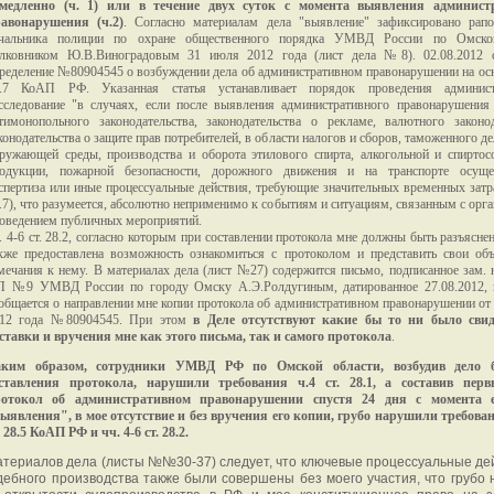
медленно (ч. 1) или в течение двух суток с момента выявления админист
авонарушения (ч.2)
. Согласно материалам дела "выявление" зафиксировано рапо
чальника полиции по охране общественного порядка УМВД России по Омско
лковником Ю.В.Виноградовым 31 июля 2012 года (лист дела №8). 02.08.2012 с
ределение №80904545 о возбуждении дела об административном правонарушении на осн
.7 КоАП РФ. Указанная статья устанавливает порядок проведения админист
сследование "в случаях, если после выявления административного правонарушения
тимонопольного законодательства, законодательства о рекламе, валютного законод
конодательства о защите прав потребителей, в области налогов и сборов, таможенного д
ружающей среды, производства и оборота этилового спирта, алкогольной и спирто
одукции, пожарной безопасности, дорожного движения и на транспорте осуще
спертиза или иные процессуальные действия, требующие значительных временных затрат
.7), что разумеется, абсолютно неприменимо к событиям и ситуациям, связанным с орга
оведением публичных мероприятий.
. 4-6 ст. 28.2, согласно которым при составлении протокола мне должны быть разъяснен
кже предоставлена возможность ознакомиться с протоколом и представить свои об
мечания к нему. В материалах дела (лист №27) содержится письмо, подписанное зам. 
 №9 УМВД России по городу Омску А.Э.Ролдугиным, датированное 27.08.2012, 
общается о направлении мне копии протокола об административном правонарушении от 
12 года №80904545. При этом
в Деле отсутствуют какие бы то ни было свид
ставки и вручения мне как этого письма, так и самого протокола
.
аким образом, сотрудники УМВД РФ по Омской области, возбудив дело б
ставления протокола, нарушили требования ч.4 ст. 28.1, а составив пер
ротокол об административном правонарушении спустя 24 дня с момента е
ыявления", в мое отсутствие и без вручения его копии, грубо нарушили требова
. 28.5 КоАП РФ и чч. 4-6 ст. 28.2.
материалов дела (листы №№30-37) следует, что ключевые процессуальные де
дебного производства также были совершены без моего участия, что грубо