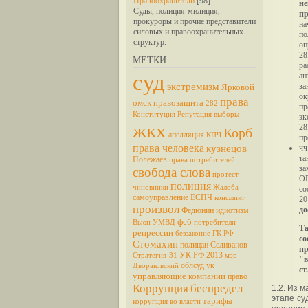
Правоохранители
[98]
не
Суды, полиция-милиция,
пр
прокуроры и прочие представители
на
силовых и правоохранительных
по
структур.
оп
28
МЕТКИ
ра
суд
ан
за
экстремизм
Ярковой
ок
права
омск
правозащита
282
пр
Конституция
Репутация
выборы
эк
жкх
28
Корб
апелляция
КПЧ
пр
права человека
чч
кузнецов
та
Полежаев
права потребителей
за
свобода слова
протест
ОП
полиция
чиновники
Жалоба
со
самоуправление
ЕСПЧ
конфликт
20
произвол
до
Федюнин
идиотизм
фсб
Вьюн
УМВД
потребители
Т
репрессии
беззаконие
ГК РФ
со
Стомахин
полицаи
Селиванов
п
УК РФ
2013
Стратегия-31
мэр
"в
облсуд
ук
Двораковский
ст
управляющие компании
право
Коррупция
беспредел
1.2. Из 
этапе су
тарифы
коррупция во власти