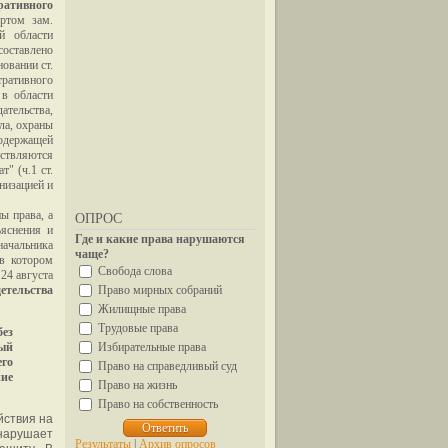
ративного
ртом зам.
й области
оставлено
овании ст.
ративного
 в области
ательства,
ела, охраны
содержащей
ствляются
" (ч.1 ст.
низацией и
ы права, а
ОПРОС
ъяснения и
Где и какие права нарушаются
начальника
чаще?
в котором
Свобода слова
24 августа
етельства
Право мирных собраний
Жилищные права
Трудовые права
ез
вый
Избирательные права
го
Право на справедливый суд
ние
Право на жизнь
Право на собственность
йствия на
 нарушает
Результаты
|
Архив опросов