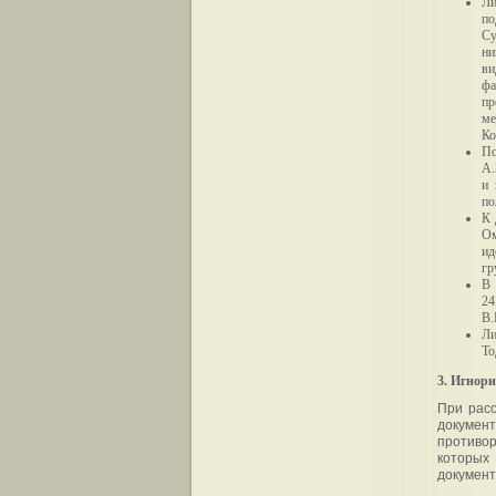
Ли
п
Су
ни
ви
фа
пр
ме
Ко
По
А.
и 
по
К 
Ом
ид
гр
В 
24
В.
Ли
То
3. Игнор
При расс
докумен
противор
которых
документ