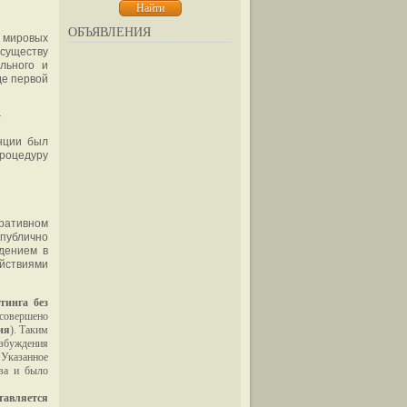
ОБЪЯВЛЕНИЯ
ю мировых
 существу
льного и
де первой
у
анции был
оцедуру
тративном
публично
ждением в
ействиями
тинга без
 совершено
ия
). Таким
збуждения
 Указанное
тва и было
тавляется