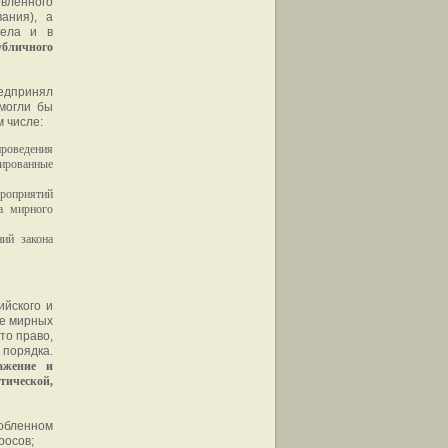
овленного
ания), а
дела и в
убличного
едпринял
 могли бы
 числе:
роведения
цированные
ероприятий
а мирного
ий закона
ийского и
ие мирных
то право,
порядка.
ажение и
тической,
собленном
росов;