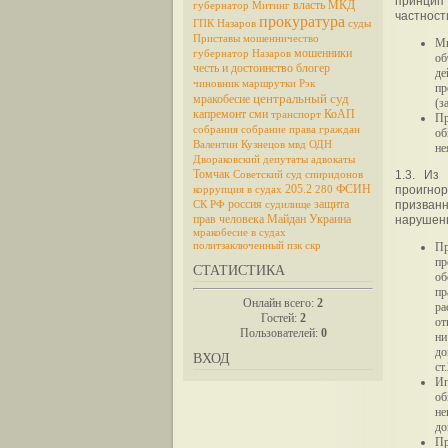
принцип
власть
МКД
губернатор
Митинг
частност
прокуратура
ГПК
Назаров
суды
Приставы
мошенничество
Мн
мошенники
губернатор Назаров
об
честь и достоинство
блогер
де
чиновник
маршрутки
Рэк
пр
центральный суд
мракобесие
(з
капремонт
сми
КоАП
транспорт
Пр
собрания
собрание
права граждан
об
Валентин Кузнецов
мвд
ОДН
не
Двораковский
депутаты
адвокаты
Томчак
1.3. Из
Советский суд
спиридонов
205.2
ФСИН
проигно
коррупция в судах
280
россия
защита
призван
СК РФ
судилище
прав человека
Майдан
Украина
нарушен
мракобесие в судах
Пр
политзаключенный
пзк
скр
пр
СТАТИСТИКА
об
пр
Онлайн всего:
2
ра
Гостей:
2
от
Пользователей:
0
ни
до
ВХОД
ст
Иг
об
не
до
Пр