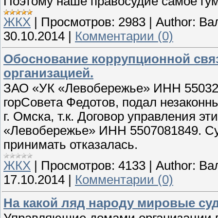
Поэтому наше правосудие самое гу
ЖКХ
|
Просмотров:
2983
|
Author:
Ва
30.10.2014
|
Комментарии (0)
Обоснование коррупционной свя
организацией.
ЗАО «УК «Левобережье» ИНН 5503245
горСовета Федотов, подал незаконн
г. Омска, т.к. Договор управления 
«Левобережье» ИНН 5507081849. Суд
принимать отказалась.
ЖКХ
|
Просмотров:
4133
|
Author:
Ва
17.10.2014
|
Комментарии (0)
На какой ляд народу мировые суд