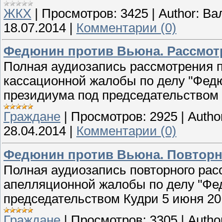
ЖКХ
|
Просмотров:
3425
|
Author:
Ва
18.07.2014
|
Комментарии (0)
Федюнин против Вьюна. Рассмот
Полная аудиозапись рассмотрения 
кассационной жалобы по делу "Фед
президиума под председательством Я
Граждане
|
Просмотров:
2925
|
Autho
28.04.2014
|
Комментарии (0)
Федюнин против Вьюна. Повторна
Полная аудиозапись повторного ра
апелляционной жалобы по делу "Фе
председательством Кудри 5 июня 201
Граждане
|
Просмотров:
3305
|
Autho