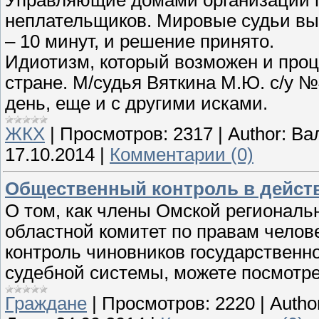
Управляющие домами организации п
неплательщиков. Мировые судьи выд
– 10 минут, и решение принято.
Идиотизм, который возможен и проц
стране. М/судья Вяткина М.Ю. с/у №
день, еще и с другими исками.
ЖКХ
|
Просмотров:
2317
|
Author:
Ва
17.10.2014
|
Комментарии (0)
Общественный контроль в дейст
О том, как члены Омской регионал
областной комитет по правам чело
контроль чиновников государственно
судебной системы, можете посмотре
Граждане
|
Просмотров:
2220
|
Autho