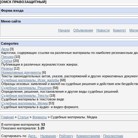
[
ОМСК ПРАВОЗАЩИТНЫЙ
]
Форма входа
Меню сайта
Начало
Объявления
Новости
Комитет
Мате
Categories
Дела
[3]
Карточки, содержащих ссылки на различные материалы по наиболее резонансным де
Письма
[10]
Статьи
[20]
Публикации в различных журналистских жанрах.
Релизы
[12]
Нормативные документы
[6]
Тексты законодательных актов, указов, распоряжений и других нормативных докумен
Судебные материалы. Иски, жалобы
[68]
Образцы исковых заявлений и жалоб на судебные решения и действия или бездейств
Судебные материалы. Решения
[58]
Определения, решения, постановления и другие виды судебных решений.
Судебные материалы. Тексты
[18]
Судебные материалы в текстовом виде
Судебные материалы. Медиа
[53]
Судебные материалы в аудио- и видео-формате.
Главная
»
Статьи
»
Форматы
» Судебные материалы. Медиа
В категории материалов
:
53
Показано материалов
:
1-20
Сортировать по
:
Дате
·
Названию
·
Рейтингу
·
Комментариям
·
Просмотрам