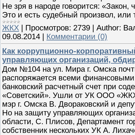
Не зря в народе говорится: «Закон,
Это и есть судебный произвол, или 
ЖКХ
|
Просмотров:
2739
|
Author:
Ва
09.08.2014
|
Комментарии (0)
Как коррупционно-корпоративны
управляющих организаций, обди
Дом №104 на ул. Мира г. Омска почт
распоряжается всеми финансовыми с
банковский расчетный счет при сод
«Советский». Ушли от УК ООО «ЖКХ
мэр г. Омска В. Двораковский и деп
Но на защиту управляющих организ
области, С. Плисов, Департамент го
собственник нескольких УК А. Лихач