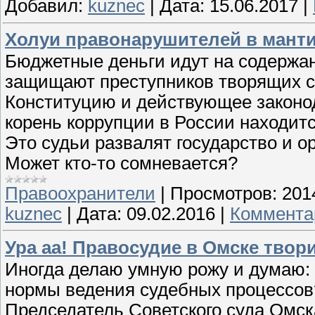
Добавил:
kuznec
|
Дата:
15.06.2017
|
Холуи правонарушителей в мант
Бюджетные деньги идут на содержа
защищают преступников творящих с
Конституцию и действующее законод
корень коррупции в России находитс
Это судьи развалят государство и о
Может кто-то сомневается?
Правоохранители
|
Просмотров:
201
kuznec
|
Дата:
09.02.2016
|
Коммента
Ура аа! Правосудие в Омске твор
Иногда делаю умную рожу и думаю:
нормы ведения судебных процессов?»
Председатель Советского суда Омск