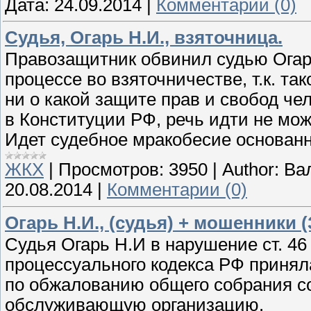
Дата:
24.09.2014
|
Комментарии (0)
Судья, Огарь Н.И., взяточница.
Правозащитник обвинил судью Огарь
процессе во взяточничестве, т.к. т
ни о какой защите прав и свобод че
в Конституции РФ, речь идти не мож
Идет судебное мракобесие основанн
ЖКХ
|
Просмотров:
3950
|
Author:
Ва
20.08.2014
|
Комментарии (0)
Огарь Н.И., (судья) + мошенники 
Судья Огарь Н.И в нарушение ст. 46 
процессуального кодекса РФ принял
по обжалованию общего собрания с
обслуживающую организацию.