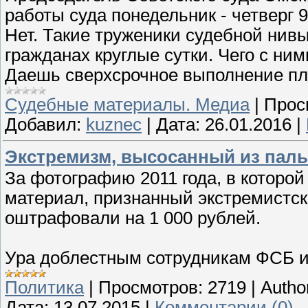
работы суда понедельник - четверг 9
Нет. Такие труженики судебной нивы,
гражданах круглые сутки. Чего с ни
Даешь сверхсрочное выполнение пл
Судебные материалы. Медиа
|
Прос
Добавил:
kuznec
|
Дата:
26.01.2016
|
Экстремизм, высосанный из пал
За фотографию 2011 года, в которо
материал, признанный экстремистски
оштрафовали на 1 000 рублей.
Ура доблестным сотрудникам ФСБ и
Политика
|
Просмотров:
2719
|
Autho
Дата:
13.07.2015
|
Комментарии (0)