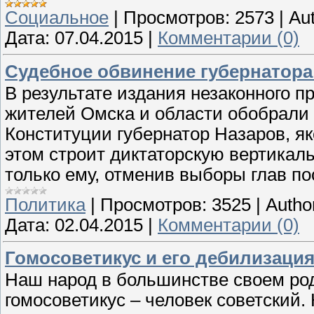
Социальное
|
Просмотров:
2573
|
Aut
Дата:
07.04.2015
|
Комментарии (0)
Судебное обвинение губернатора
В результате издания незаконного 
жителей Омска и области обобрали 
Конституции губернатор Назаров, як
этом строит диктаторскую вертика
только ему, отменив выборы глав по
Политика
|
Просмотров:
3525
|
Autho
Дата:
02.04.2015
|
Комментарии (0)
Гомосоветикус и его дебилизаци
Наш народ в большинстве своем ро
гомосоветикус – человек советский. 